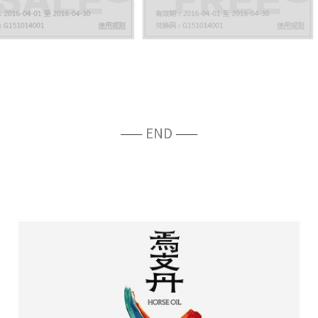
—— END ——