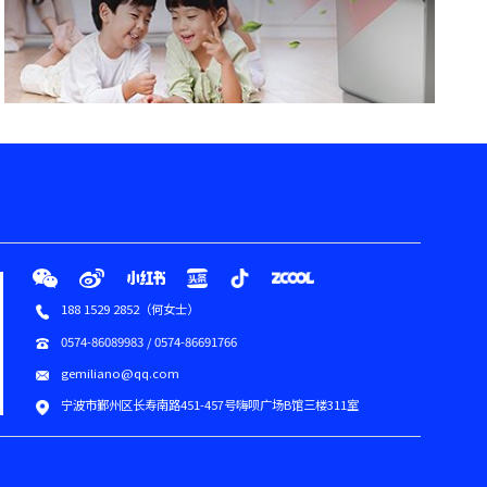
188 1529 2852（何女士）
0574-86089983 / 0574-86691766
gemiliano@qq.com
宁波市鄞州区长寿南路451-457号嗨呗广场B馆三楼311室