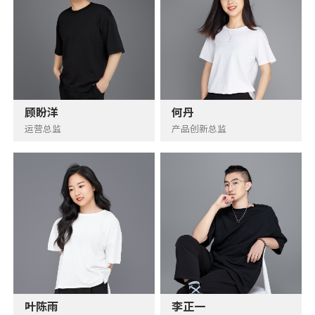
顾盼洋
何丹
运营总监
产品创新总监
叶陈雨
李正一