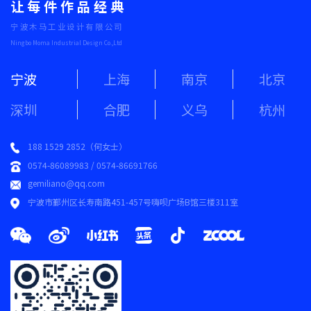
让每件作品经典
宁波木马工业设计有限公司
Ningbo Moma Industrial Design Co.,Ltd
宁波
上海
南京
北京
深圳
合肥
义乌
杭州
188 1529 2852（何女士）
0574-86089983 / 0574-86691766
gemiliano@qq.com
宁波市鄞州区长寿南路451-457号嗨呗广场B馆三楼311室