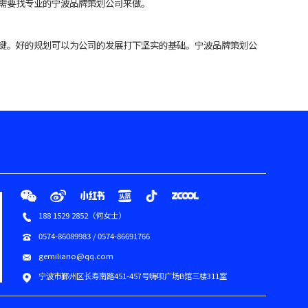
需要找专业的宁波品牌策划公司来做。
键。好的规划可以为公司的发展打下坚实的基础。宁波品牌策划公
188 1529 2852（何女士）
0574-86089983 / 0574-86691766
gemiliano@qq.com
宁波市鄞州区长寿南路451-457号嗨呗广场B馆三楼311室